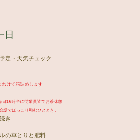
一日
の予定・天気チェック
にわけて箱詰めします
毎日10時半に従業員皆でお茶休憩
ほっこり和むひととき。
果続き
ールの草とりと肥料