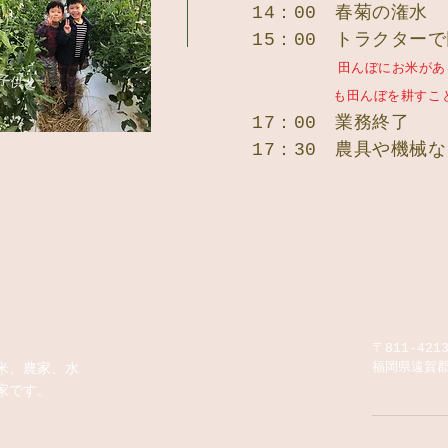
14：00 春菊の潅水
15：00 トラクター
田んぼにお米があ
です。
も田んぼを耕すことで良
17：00 業務終了
​17：30 農具や機械
〒811-4213
米、農家、水
​福岡県遠賀
家です。
moregreen