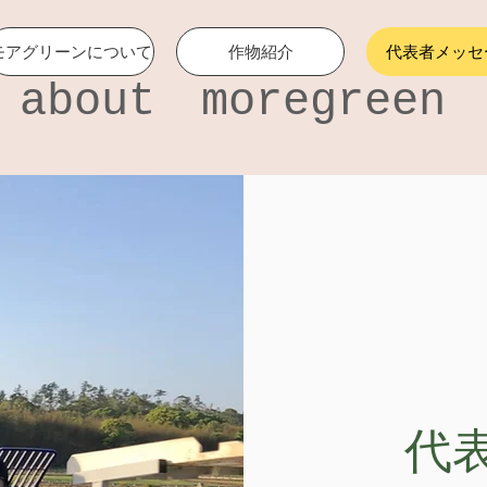
モアグリーンについて
作物紹介
代表者メッセ
​about moregreen
代