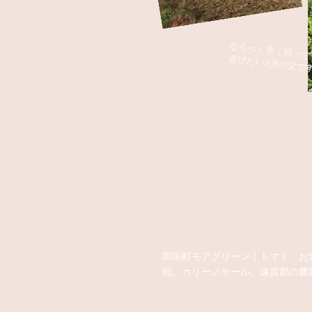
​なるべく早く帰って子供と遊びたい3児の父
岡垣町モアグリーン｜トマト、お
稲、カリーノケール、遠賀郡の農