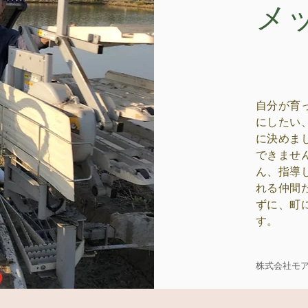
メ
自分が育
にしたい
に決めま
できませ
ん、指導
れる仲間
ずに、町
す。
​株式会社モ