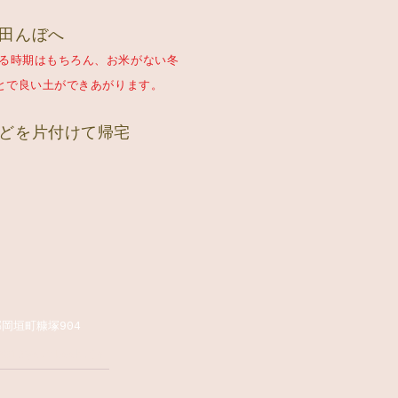
で田んぼへ
る時期はもちろん、お米がない冬
い土ができあがります。
などを片付けて帰宅
​
郡岡垣町糠塚904
2013@outlook.jp